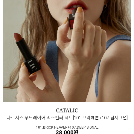
나르시스 무드레이어 믹스컬러 세트[101.브릭헤븐+107.딥시그널]
101.BRICK HEAVEN+107.DEEP SIGNAL
38,000원