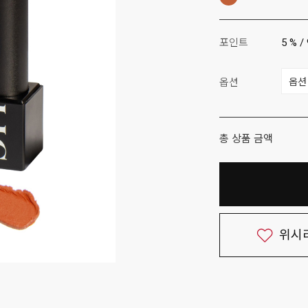
포인트
5 % /
옵션
총 상품 금액
위시