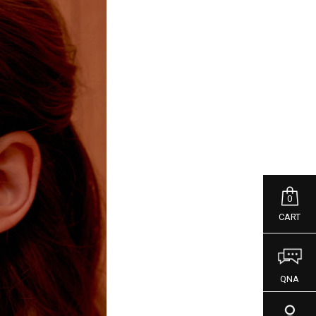
0
CART
QNA