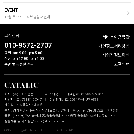
EVENT
12월 우수 포토 리뷰 당첨자 안내
고객센터
서비스이용약관
010-9572-2707
개인정보처리방침
평일. am 9:00 - pm 5:00
사업자정보확인
점심. pm 12:00 - pm 1:00
고객센터
주말 및 공휴일 휴무
회사 : (주)더에이블랩
대표 : 박태경
대표번호 : 010-9572-2707
사업자번호 : 731-81-00947
통신판매번호 : 2024-화성동탄-0525
개인정보관리책임자 : 박세은
본사 : 경기 화성시 동탄첨단산업1로 27 금강펜테리움 IX타워 C동 B103호 더에이블랩
물류 : (18469) 경기 화성시 동탄첨단산업1로 27 금강펜테리움 IX타워 C동 B103호
상품제휴 및 마케팅문의:kmj@thereve.co.kr
COPYRIGHTⓒ2018 catalic ALL RIGHT RESERVERD