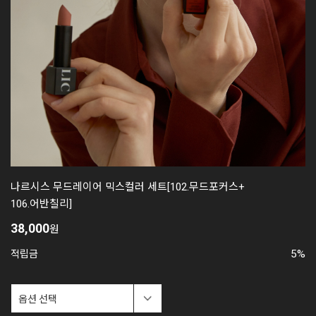
나르시스 무드레이어 믹스컬러 세트[102.무드포커스+
106.어반칠리]
38,000
원
5%
적립금